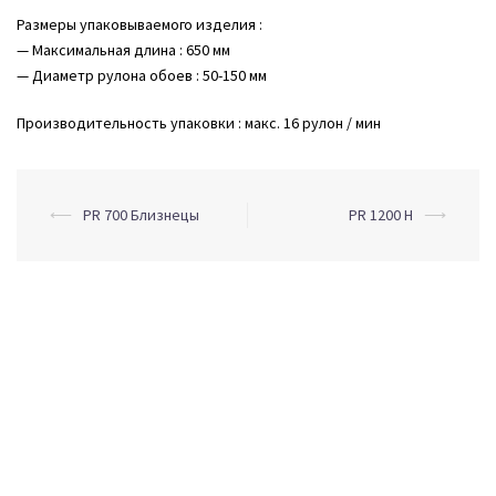
Размеры упаковываемого изделия :
— Максимальная длина : 650 мм
— Диаметр рулона обоев : 50-150 мм
Производительность упаковки : макс. 16 рулон / мин
Post
⟵
PR 700 Близнецы
PR 1200 H
⟶
navigation